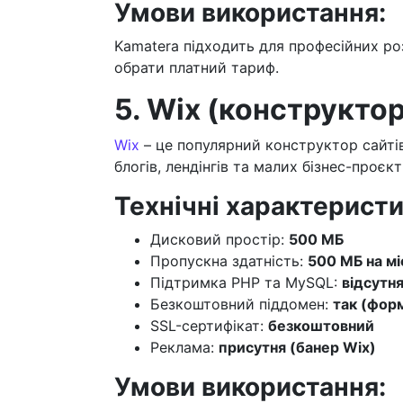
Умови використання:
Kamatera підходить для професійних роз
обрати платний тариф.
5. Wix (конструкто
Wix
– це популярний конструктор сайтів
блогів, лендінгів та малих бізнес-проєкт
Технічні характеристи
Дисковий простір:
500 МБ
Пропускна здатність:
500 МБ на мі
Підтримка PHP та MySQL:
відсутн
Безкоштовний піддомен:
так (форм
SSL-сертифікат:
безкоштовний
Реклама:
присутня (банер Wix)
Умови використання: