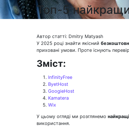
Топ-5 найкращи
Автор статті: Dmitry Matyash
У 2025 році знайти якісний
безкоштовн
приховані умови. Проте існують перевір
Зміст:
InfinityFree
ByetHost
GoogieHost
Kamatera
Wix
У цьому огляді ми розглянемо
найкращі
використання.