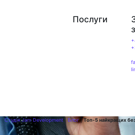
Jam Development | Розробка та seo просув
Послуги
Про нас
Портфоліо
Створення сайтів
+
Послуги
SEO-оптимізація
+
Блог
Контекстна реклама
f
Контакти
l
Студія Jam Development
|
Блог
|
Топ-5 найкращих без