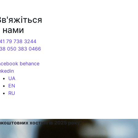
ання сайтів | Веб-студія в Києві
Зв'яжіться
з нами
41 79 738 3244
38 050 383 0466
acebook
behance
inkedin
UA
EN
RU
коштовних хостингів 2025 року