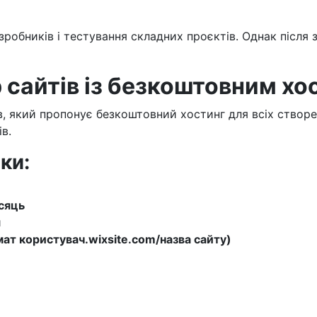
робників і тестування складних проєктів. Однак після 
р сайтів із безкоштовним хо
, який пропонує безкоштовний хостинг для всіх створе
ів.
ки:
сяць
я
ат користувач.wixsite.com/назва сайту)