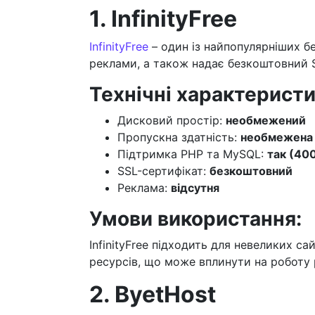
1. InfinityFree
InfinityFree
– один із найпопулярніших бе
реклами, а також надає безкоштовний S
Технічні характеристи
Дисковий простір:
необмежений
Пропускна здатність:
необмежена
Підтримка PHP та MySQL:
так (40
SSL-сертифікат:
безкоштовний
Реклама:
відсутня
Умови використання:
InfinityFree підходить для невеликих с
ресурсів, що може вплинути на роботу 
2. ByetHost