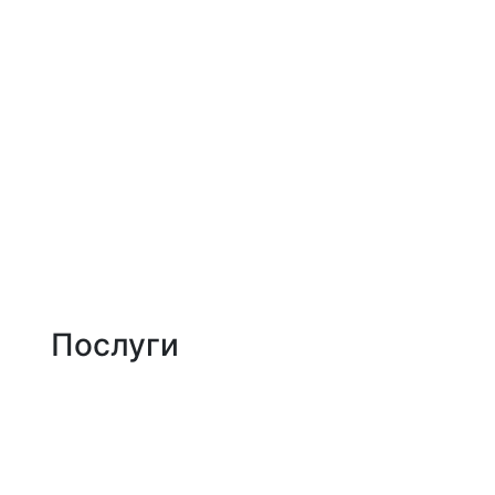
Jam Development | Розробка та seo просув
Про нас
Портфоліо
Послуги
Блог
Контакти
Послуги
Створення сайтів
SEO-оптимізація
Контекстна реклама