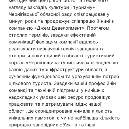
методичний центр контролю та технічного
нагляду закладів культури і туризму»
Чернігівської обласної ради співпрацював у
минулі роки та продовжує співпрацю й нині з
компанією «Джем Девелопмент». Протягом
стислих термінів, завдяки ефективній
комунікації фахівцям компанії вдалось
реалізувати визначені технічі завдання та
створити поки єдиний в області туристичний
портал «Чернігівщина туристична» із зведеною
базою даних турінфраструктури області, з
сучасним функціоналом та урахуванням потреб
цільового туриста. Завдяки вашій професійній
команді та технічній підтримці у нинішніх
надскладних умовах цей ресурс продовжує
працювати та підтримувати імідж нашої
області, де сконцентрована чимала кількість
унікальних пам’яток, є чи не найбільша кількість
природно-заповідних об’єктів та інша