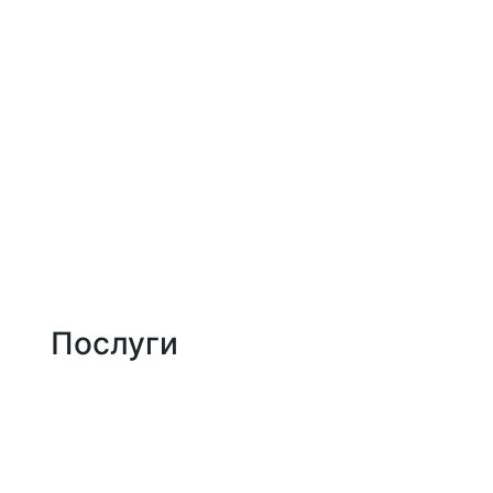
Jam Development | Розробка та seo просув
Про нас
Портфоліо
Послуги
Блог
Контакти
Послуги
Створення сайтів
SEO-оптимізація
Контекстна реклама