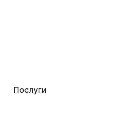
Jam Development | Розробка та seo просув
Про нас
Портфоліо
Послуги
Блог
Контакти
Послуги
Створення сайтів
SEO-оптимізація
Контекстна реклама