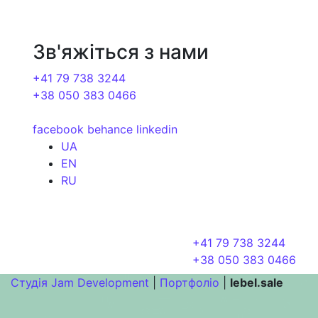
Зв'яжіться з нами
+41 79 738 3244
+38 050 383 0466
facebook
behance
linkedin
UA
EN
RU
+41 79 738 3244
+38 050 383 0466
Студія Jam Development
|
Портфоліо
|
lebel.sale