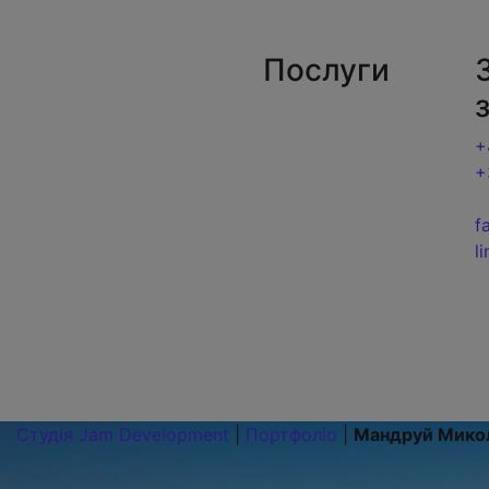
Jam Development | Розробка та seo просув
Послуги
Про нас
Портфоліо
Створення сайтів
+
Послуги
SEO-оптимізація
+
Блог
Контекстна реклама
f
Контакти
l
Студія Jam Development
|
Портфоліо
|
Мандруй Мико