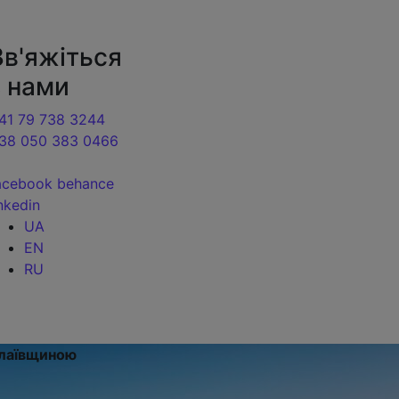
ання сайтів | Веб-студія в Києві
Зв'яжіться
з нами
41 79 738 3244
38 050 383 0466
acebook
behance
inkedin
UA
EN
RU
лаївщиною