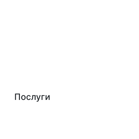
Jam Development | Розробка та seo просув
Про нас
Портфоліо
Послуги
Блог
Контакти
Послуги
Створення сайтів
SEO-оптимізація
Контекстна реклама