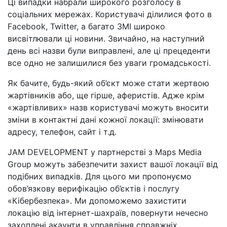
Ці випадки набрали широкого розголосу в
соціальних мережах. Користувачі ділилися фото в
Facebook, Twitter, а багато ЗМІ широко
висвітлювали ці новини. Звичайно, на наступний
день всі назви були виправлені, але ці прецеденти
все одно не залишилися без уваги громадськості.
Як бачите, будь-який об’єкт може стати жертвою
жартівників або, ще гірше, аферистів. Адже крім
«жартівливих» назв користувачі можуть вносити
зміни в контактні дані кожної локації: змінювати
адресу, телефон, сайт і т.д.
JAM DEVELOPMENT у партнерстві з Maps Media
Group можуть забезпечити захист вашої локації від
подібних випадків. Для цього ми пропонуємо
обов’язкову верифікацію об’єктів і послугу
«Кібербезпека». Ми допоможемо захистити
локацію від інтернет-шахраїв, повернути нечесно
захоплені акаунти в управління справжніх