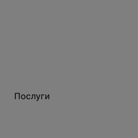
Jam Development | Розробка та seo просув
Про нас
Портфоліо
Послуги
Блог
Контакти
Послуги
Створення сайтів
SEO-оптимізація
Контекстна реклама